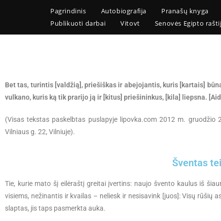
Pagrindinis
Autobiografija
Pranašų knyga
Publikuoti darbai
Vitovt
Senovės Egipto rašti
Bet tas, turintis [valdžią], priešiškas ir abejojantis, kuris [kartais] 
vulkano, kuris ką tik prarijo ją ir [kitus] priešininkus, [kila] liepsna. [
(Visas tekstas paskelbtas puslapyje lipovka.com 2012 m. gruodžio 2
Vilniaus g. 22, Vilniuje).
Šventas tei
Tie, kurie mato šį eilėraštį greitai įvertins: naujo švento kaulus iš ši
visiems, nežinantis ir kvailas – neliesk ir nesisavink [juos]: Visų rūšių as
slaptas, jis taps pasmerkta auka.