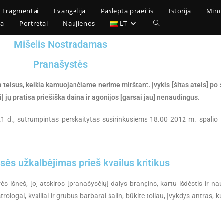
Fragmentai
Evangelija
Paslėpta praeitis
Istorija
Min
ja
Portretai
Naujienos
LT
Mišelis Nostradamas
Pranašystės
būna teisus, keikia kamuojančiame nerime mirštant. Įvykis [šitas ateis] po 
Aidi] jų pratisa priešiška daina ir agonijos [garsai jau] nenaudingus.
1 d., sutrumpintas perskaitytas susirinkusiems 18.00 2012 m. spalio
sės užkalbėjimas prieš kvailus kritikus
aurės išneš, [o] atskiros [pranašysčių] dalys brangins, kartu išdėstis ir 
trologai, kvailiai ir grubus barbarai šalin, būkite toliau, Įvykdys antras, ku