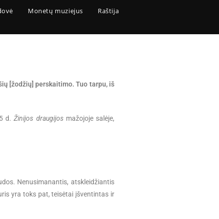
dovė
Monetų muziejus
Raštija
šių [žodžių] perskaitimo. Tuo tarpu, iš
 5 d.
Žinijos draugij
os
mažojoje salėje,
naudos. Nenusimanantis, atskleidžiantis
ris yra toks pat, teisėtai įšventintas ir