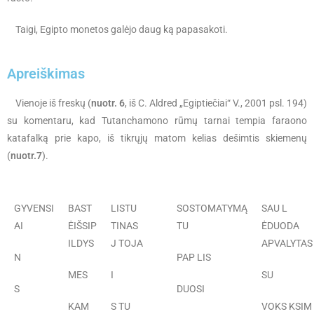
Taigi, Egipto monetos galėjo daug ką papasakoti.
Apreiškimas
Vienoje iš freskų (
nuotr. 6
, iš C. Aldred „Egiptiečiai“ V., 2001 psl. 194)
su komentaru, kad Tutanchamono rūmų tarnai tempia faraono
katafalką prie kapo, iš tikrųjų matom kelias dešimtis skiemenų
(
nuotr.7
).
GYVENSI
BAST
LISTU
SOSTOMATYMĄ
SAU L
AI
ĖIŠSIP
TINAS
TU
ĖDUODA
ILDYS
J TOJA
APVALYTAS
N
PAP LIS
MES
I
SU
S
DUOSI
KAM
S TU
VOKS KSIM