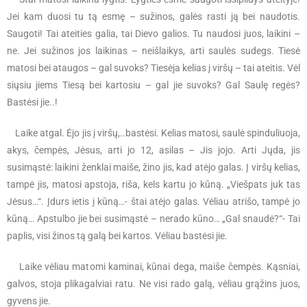
Jei kam duosi tu tą esmę – sužinos, galės rasti ją bei naudotis.
Saugoti! Tai ateities galia, tai Dievo galios. Tu naudosi juos, laikini –
ne. Jei sužinos jos laikinas – neišlaikys, arti saulės sudegs. Tiesė
matosi bei ataugos – gal suvoks? Tiesėja kelias į viršų – tai ateitis. Vėl
siųsiu jiems Tiesą bei kartosiu – gal jie suvoks? Gal Saulę regės?
Bastėsi jie..!
Laike atgal. Ėjo jis į viršų,..bastėsi. Kelias matosi, saulė spinduliuoja,
akys, čempės, Jėsus, arti jo 12, asilas – Jis jojo. Arti Jųda, jis
susimąstė: laikini ženklai maiše, žino jis, kad atėjo galas. Į viršų kelias,
tampė jis, matosi apstoja, riša, kels kartu jo kūną. „Viešpats juk tas
Jėsus…“. Įdurs ietis į kūną…- štai atėjo galas. Vėliau atrišo, tampė jo
kūną… Apstulbo jie bei susimąstė – nerado kūno… „Gal snaudė?“- Tai
paplis, visi žinos tą galą bei kartos. Vėliau bastėsi jie.
Laike vėliau matomi kaminai, kūnai dega, maiše čempės. Kąsniai,
galvos, stoja plikagalviai ratu. Ne visi rado galą, vėliau grąžins juos,
gyvens jie.