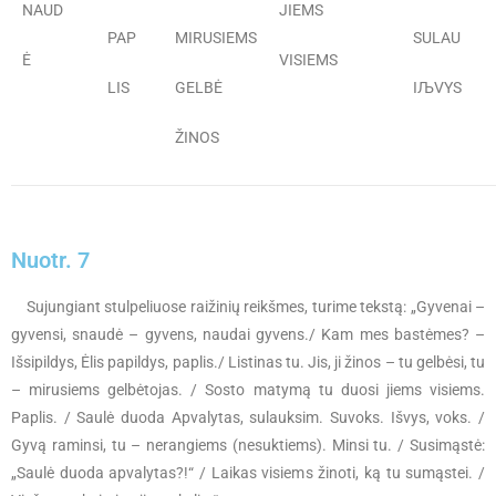
NAUD
JIEMS
PAP
MIRUSIEMS
SULAU
Ė
VISIEMS
LIS
GELBĖ
IЉVYS
ŽINOS
Nuotr. 7
Sujungiant stulpeliuose raižinių reikšmes, turime tekstą: „Gyvenai –
gyvensi, snaudė – gyvens, naudai gyvens./ Kam mes bastėmes? –
Išsipildys, Ėlis papildys, paplis./ Listinas tu. Jis, ji žinos – tu gelbėsi, tu
– mirusiems gelbėtojas. / Sosto matymą tu duosi jiems visiems.
Paplis. / Saulė duoda Apvalytas, sulauksim. Suvoks. Išvys, voks. /
Gyvą raminsi, tu – nerangiems (nesuktiems). Minsi tu. / Susimąstė:
„Saulė duoda apvalytas?!“ / Laikas visiems žinoti, ką tu sumąstei. /