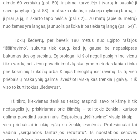
gimdo 60 veršiukų (psl. 50)…ir pirma karvė įėjo į tvartą ir pasakė ji
savo ganytojui (psl. 53)… ir atšoka rakštis, ir įskrieja mylimai į burną, ir
ji prarija ją, ir iškarto tapo nėščia (psl. 62)… 70 matų (apie 36 metrų)
nuo žemes yra langas, jaunuolis pašoka ir pasiekia tą langą (psl. 64)”.
Tokių šedevrų, per beveik 180 metus nuo Egipto raštijos
“iššifravimo”, sukurta tiek daug, kad jų gausa bei nepaslėptas
bukumas tiesiog stebina. Egiptologai iki šiol negali pasigirti nei vienu
tikru vardu, nei vienu pavadinimu! Jų skaitymo metodas labiau tinka
prie kosminių trukdžių arba Kinijos hieroglifų iššifravimų. Iš tų vien
priebalsių makalynių galima išvedžioti viską kas trenkia į galvą. Ir iš
viso to kurti tokius „šedevrus“.
Iš tikro, kiekvienas ženklas tiesiog atspindi savo reikšmę ir tik
nedaugelis jų priskiriamas prie išimčių – tai tokie ženklai, kuriuos
galima pavadinti sutartinais. Egiptologų „iššifravime“ visaip kitaip –
vien priebalsiai ir jokių ryšių su ženklų esmėmis. Profesionalai tai
vadina „sergančios fantazijos rezultatu“. Iš nuostabios senovės