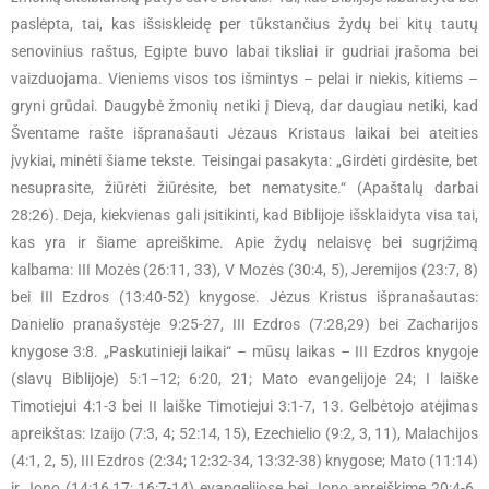
paslėpta, tai, kas išsiskleidę per tūkstančius žydų bei kitų tautų
senovinius raštus, Egipte buvo labai tiksliai ir gudriai įrašoma bei
vaizduojama. Vieniems visos tos išmintys – pelai ir niekis, kitiems –
gryni grūdai. Daugybė žmonių netiki į Dievą, dar daugiau netiki, kad
Šventame rašte išpranašauti Jėzaus Kristaus laikai bei ateities
įvykiai, minėti šiame tekste. Teisingai pasakyta: „Girdėti girdėsite, bet
nesuprasite, žiūrėti žiūrėsite, bet nematysite.“ (Apaštalų darbai
28:26). Deja, kiekvienas gali įsitikinti, kad Biblijoje išsklaidyta visa tai,
kas yra ir šiame apreiškime. Apie žydų nelaisvę bei sugrįžimą
kalbama: III Mozės (26:11, 33), V Mozės (30:4, 5), Jeremijos (23:7, 8)
bei III Ezdros (13:40-52) knygose. Jėzus Kristus išpranašautas:
Danielio pranašystėje 9:25-27, III Ezdros (7:28,29) bei Zacharijos
knygose 3:8. „Paskutinieji laikai“ – mūsų laikas – III Ezdros knygoje
(slavų Biblijoje) 5:1–12; 6:20, 21; Mato evangelijoje 24; I laiške
Timotiejui 4:1-3 bei II laiške Timotiejui 3:1-7, 13. Gelbėtojo atėjimas
apreikštas: Izaijo (7:3, 4; 52:14, 15), Ezechielio (9:2, 3, 11), Malachijos
(4:1, 2, 5), III Ezdros (2:34; 12:32-34, 13:32-38) knygose; Mato (11:14)
ir Jono (14:16,17; 16:7-14) evangelijose bei Jono apreiškime 20:4-6.