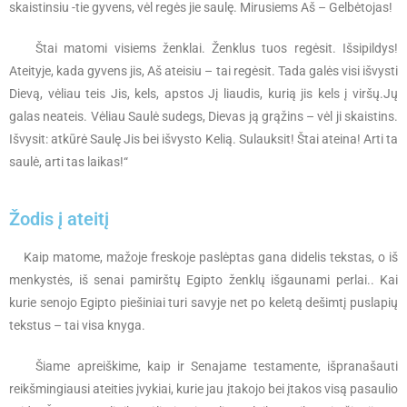
skaistinsiu -tie gyvens, vėl regės jie saulę. Mirusiems Aš – Gelbėtojas!
Štai matomi visiems ženklai. Ženklus tuos regėsit. Išsipildys!
Ateityje, kada gyvens jis, Aš ateisiu – tai regėsit. Tada galės visi išvysti
Dievą, vėliau teis Jis, kels, apstos Jį liaudis, kurią jis kels į viršų.Jų
galas neateis. Vėliau Saulė sudegs, Dievas ją grąžins – vėl ji skaistins.
Išvysit: atkūrė Saulę Jis bei išvysto Kelią. Sulauksit! Štai ateina! Arti ta
saulė, arti tas laikas!“
Žodis į ateitį
Kaip matome, mažoje freskoje paslėptas gana didelis tekstas, o iš
menkystės, iš senai pamirštų Egipto ženklų išgaunami perlai.. Kai
kurie senojo Egipto piešiniai turi savyje net po keletą dešimtį puslapių
tekstus – tai visa knyga.
Šiame apreiškime, kaip ir Senajame testamente, išpranašauti
reikšmingiausi ateities įvykiai, kurie jau įtakojo bei įtakos visą pasaulio