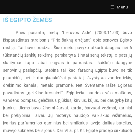
Menu
IŠ EGIPTO ŽEMĖS
Prieš pusantrų metų “Lietuvos Aide” (2003.11.03) buvo
išspausdintas straipsnis “Prie šaknų artėjant” apie senovės Egipto
raštiją. Tai buvo pradžia. Šiuo metu pavyko atkurti daugiau nei 6
tūkstančių ženklų reikšmę, perskaityta šimtai senų tekstų, o pats jų
skaitymas tapo labai lengvas ir paprastas. Išaiškėjo daugybė
senovinių paslapčių. Stebina tai, kad faraonų Egipte buvo ne tik
piramidės, bet ir daugiaaukščiai pastatai, išvystytas vandentiekis,
drėkinimo kanalai, metalo pramonė. Net Šventame rašte Egiptas
pavadintas „geležine krosnimi“. Egiptiečiai naudojo vėjo malūnus,
vandens pompas, geležinius pjūklus, kirvius, kūjus, bei daugybę kitų
įrankių. Jiems buvo žinomi šarvai, kardai, šarvuoti vežimai, kariniai
bei prekybiniai laivai. Jų moterys naudojo vaikiškus vežimėlius,
įvairius parfumerijos gaminius bei smilkalus, avėjo dailius batelius,
mūvėjo sukneles bei sijonus. Dar VI a. pr. Kr. Egipte pradėjo cirkuliuoti