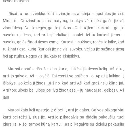
tiesos matymą.
Rišai tu tuos ženklus kartu, žinojimas apstėja – apstulbs jie visi.
Minsi tu. Grąžinsi tu jiems matymą, jų akys vėl regės, galės jie vėl
žinoti tiesą. Gal jie regės, gal jie galvos… Gali tu jiems kartoti – gal jie
suvoks tą tiesą, kad arti spinduliuoja saulė! Jei tu kartosi jiems –
suvoks, galės žinoti tiesos esmę. Kartosi – sužinos, regės jie laike, kad
tu žinai tiesą, kurią (kurios) jie ne visi suvoks. Vėliau jie sužinos tiesą
bei apstulbs. Regės visi jie, kaip tai išsipildys.
Matosi apstūs: riša ženklus, kuria,- laikėsi jis tiesos kelią. Aš laike,
arti, jo galvoje. Aš – jo vėlė. Tai esm! Lyg asilė arti jo. Apsti ji, laikinai jį
išlaikys. Jo kelią ji žinos. Ji žino, kad arti Aš, kad grąžinsiu kūną jai.
Arti tos: ulbėjo bei ulbės jos, lyg žino tiesą – jų naudai tai, gelbėsiu Aš
jas!
Matosi kaip keli apstojo jį: 6 bei 1, arti jo galas. Galvos plikagalviai
karti bei rėžti jį, sius jie. Arti jo plikagalvis su dideliu pakaušiu, tuoj
įdurs jis. Rišo, tampė kūną kartu. Tas plikagalvis su dideliu pakaušiu