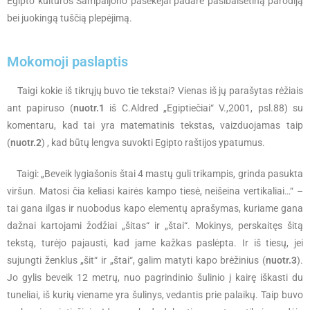
Egipto kultūros Šampaljono pasekėjai padarė pasibaisėtiną parodiją
bei juokingą tuščią plepėjimą.
Mokomoji paslaptis
Taigi kokie iš tikrųjų buvo tie tekstai? Vienas iš jų parašytas rėžiais
ant papiruso (
nuotr.1
iš C.Aldred „Egiptiečiai“ V.,2001, psl.88) su
komentaru, kad tai yra matematinis tekstas, vaizduojamas taip
(
nuotr.2
) , kad būtų lengva suvokti Egipto raštijos ypatumus.
Taigi: „Beveik lygiašonis štai 4 mastų guli trikampis, grinda pasukta
viršun. Matosi čia keliasi kairės kampo tiesė, neišeina vertikaliai…“ –
tai gana ilgas ir nuobodus kapo elementų aprašymas, kuriame gana
dažnai kartojami žodžiai „šitas“ ir „štai“. Mokinys, perskaitęs šitą
tekstą, turėjo pajausti, kad jame kažkas paslėpta. Ir iš tiesų, jei
sujungti ženklus „šit“ ir „štai“, galim matyti kapo brėžinius (
nuotr.3
).
Jo gylis beveik 12 metrų, nuo pagrindinio šulinio į kairę iškasti du
tuneliai, iš kurių viename yra šulinys, vedantis prie palaikų. Taip buvo