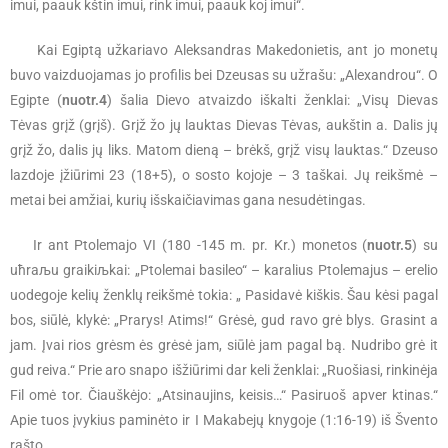
imui, paauk kštin imui, rink imui, paauk koj imui“.
Kai Egiptą užkariavo Aleksandras Makedonietis, ant jo monetų
buvo vaizduojamas jo profilis bei Dzeusas su užrašu: „Alexandrou“. O
Egipte (
nuotr.4
) šalia Dievo atvaizdo iškalti ženklai: „Visų Dievas
Tėvas grįž (grįš). Grįž žo jų lauktas Dievas Tėvas, aukštin a. Dalis jų
grįž žo, dalis jų liks. Matom dieną – brėkš, grįž visų lauktas.“ Dzeuso
lazdoje įžiūrimi 23 (18+5), o sosto kojoje – 3 taškai. Jų reikšmė –
metai bei amžiai, kurių išskaičiavimas gana nesudėtingas.
Ir ant Ptolemajo VI (180 -145 m. pr. Kr.) monetos (
nuotr.5
) su
uћraљu graikiљkai: „Ptolemai basileo“ – karalius Ptolemajus – erelio
uodegoje kelių ženklų reikšmė tokia: „ Pasidavė kiškis. Šau kėsi pagal
bos, siūlė, klykė: „Prarys! Atims!“ Grėsė, gud ravo grė blys. Grasint a
jam. Įvai rios grėsm ės grėsė jam, siūlė jam pagal bą. Nudribo grė it
gud reiva.“ Prie aro snapo išžiūrimi dar keli ženklai: „Ruošiasi, rinkinėja
Fil omė tor. Čiauškėjo: „Atsinaujins, keisis…“ Pasiruoš apver ktinas.“
Apie tuos įvykius paminėto ir I Makabejų knygoje (1:16-19) iš Švento
rašto.