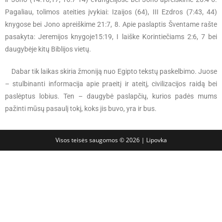
Pagaliau, tolimos ateities įvykiai: Izaijos (64), III Ezdros (7:43, 44)
knygose bei Jono apreiškime 21:7, 8. Apie paslaptis Šventame rašte
pasakyta: Jeremijos knygoje15:19, I laiške Korintiečiams 2:6, 7 bei
daugybėje kitų Biblijos vietų.
Dabar tik laikas skiria žmoniją nuo Egipto tekstų paskelbimo. Juose
– stulbinanti informacija apie praeitį ir ateitį, civilizacijos raidą bei
paslėptus lobius. Ten – daugybė paslapčių, kurios padės mums
pažinti mūsų pasaulį tokį, koks jis buvo, yra ir bus.
Visos teisės saugomos © 2026 | Lipovka