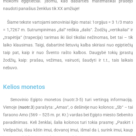
mokomi egiptiečiai. Įdomu, kad dabarties matematikai pradėjo
naudoti panašius ženklus tik XX amžiuje!
Šiame tekste vartojami senoviniai ilgio matai: 1orgijus = 3 1/3 mato
= 1,7267 m. Sutrumpinimas „dal“ reiškia „dalis“. Žodžių „vertikaliai“ ir
„trapėtija“ (trapecija) tarimas iki šiol tiksliai nežinomas, bet tai – tik
laiko klausimas. Taigi, dabartinė lietuvių kalba skiriasi nuo egiptiečių
taip pat, kaip ir nuo Švento rašto kalbos. Daugybė tokių įprastų
žodžių, kaip: prašau, vežimas, vairuoti, šaudyti ir t.t., tais laikais
nebuvo.
Kelios monetos
Senovinio Egipto monetos (nuotr.3-5) turi vertingą informaciją.
Vienoje (
nuotr.3
) parašyta: „Amas“, o dešinėje nuo kolonos: „Sb“ – tai
faraono Amo (569 – 525 m. pr. Kr.) vardas bei Egipto miesto Sebenito
pavadinimas. Keli ženklai, šalia kolonos turi tokia prasmę: „Paskirt i
Viešpačiui, išau kštin imui, dovanoj imui, išmal da i, surink imui, kaup