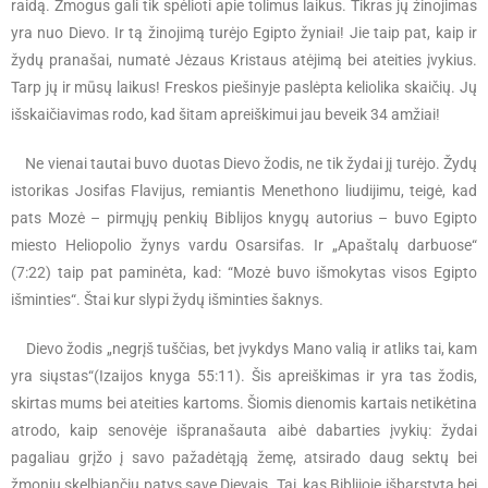
raidą. Žmogus gali tik spėlioti apie tolimus laikus. Tikras jų žinojimas
yra nuo Dievo. Ir tą žinojimą turėjo Egipto žyniai! Jie taip pat, kaip ir
žydų pranašai, numatė Jėzaus Kristaus atėjimą bei ateities įvykius.
Tarp jų ir mūsų laikus! Freskos piešinyje paslėpta keliolika skaičių. Jų
išskaičiavimas rodo, kad šitam apreiškimui jau beveik 34 amžiai!
Ne vienai tautai buvo duotas Dievo žodis, ne tik žydai jį turėjo. Žydų
istorikas Josifas Flavijus, remiantis Menethono liudijimu, teigė, kad
pats Mozė – pirmųjų penkių Biblijos knygų autorius – buvo Egipto
miesto Heliopolio žynys vardu Osarsifas. Ir „Apaštalų darbuose“
(7:22) taip pat paminėta, kad: “Mozė buvo išmokytas visos Egipto
išminties“. Štai kur slypi žydų išminties šaknys.
Dievo žodis „negrįš tuščias, bet įvykdys Mano valią ir atliks tai, kam
yra siųstas“(Izaijos knyga 55:11). Šis apreiškimas ir yra tas žodis,
skirtas mums bei ateities kartoms. Šiomis dienomis kartais netikėtina
atrodo, kaip senovėje išpranašauta aibė dabarties įvykių: žydai
pagaliau grįžo į savo pažadėtąją žemę, atsirado daug sektų bei
žmonių skelbiančių patys save Dievais. Tai, kas Biblijoje išbarstyta bei