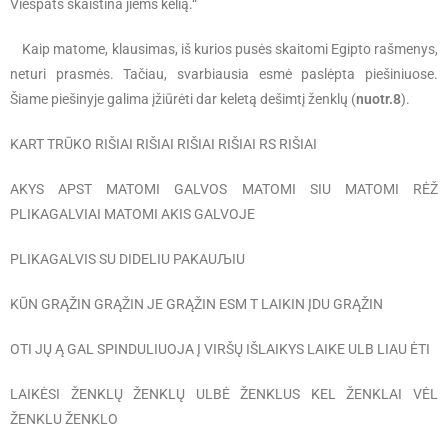
Viešpats skaistina jiems kelią.“
Kaip matome, klausimas, iš kurios pusės skaitomi Egipto rašmenys,
neturi prasmės. Tačiau, svarbiausia esmė paslėpta piešiniuose.
Šiame piešinyje galima įžiūrėti dar keletą dešimtį ženklų (
nuotr.8
).
KART TRŪKO RIŠIAI RIŠIAI RIŠIAI RIŠIAI RS RIŠIAI
AKYS APST MATOMI GALVOS MATOMI SIU MATOMI RĖŽ
PLIKAGALVIAI MATOMI AKIS GALVOJE
PLIKAGALVIS SU DIDELIU PAKAUЉIU
KŪN GRĄŽIN GRĄŽIN JE GRĄŽIN ESM T LAIKIN ĮDU GRĄŽIN
OTI JŲ Ą GAL SPINDULIUOJA Į VIRŠŲ IŠLAIKYS LAIKE ULB LIAU ĖTI
LAIKĖSI ŽENKLŲ ŽENKLŲ ULBĖ ŽENKLUS KEL ŽENKLAI VĖL
ŽENKLU ŽENKLO