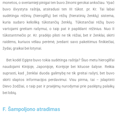
monetos, o sveriamieji pinigai ten buvo žinomi gerokai anksčiau. Ypač
buvo išvystyta raštija, atsiradusi ten III tūkst. pr. Kr. Tai labai
sudėtinga rėžinių (hieroglifų) bei rėžių (hieratinių ženklų) sistema,
kuria sudaro kelioliką tūkstančių ženklų. Tūkstančiai rėžių buvo
vartojami greitam rašymui, o taip pat ir papildant rėžinius. Nuo II
tūkstantmečio pr. Kr. pradėjo plisti ne tik rėžiai, bet ir ženklai, skirti
raidėms, kuriuos vėliau perėmė, įvedant savo pakeitimus finikiečiai,
žydai, graikai bei lotynai.
Bet kodėl Egipte buvo tokia sudėtinga raštija? Šiuo metu hieroglifai
naudojami Kinijoje, Japonijoje, Korėjoje bei kituose šalyse. Reikia
suprasti, kad ˛ženklai duoda galimybę ne tik greitai rašyti, bet buvo
skirti slaptos informacijos perdavimui. Visu pirma, tai – įslaptinti
Dievo žodžiai, o taip pat ir praėjimų nurodymai prie paslėptų palaikų
bei lobių.
F. Šampoljono atradimas