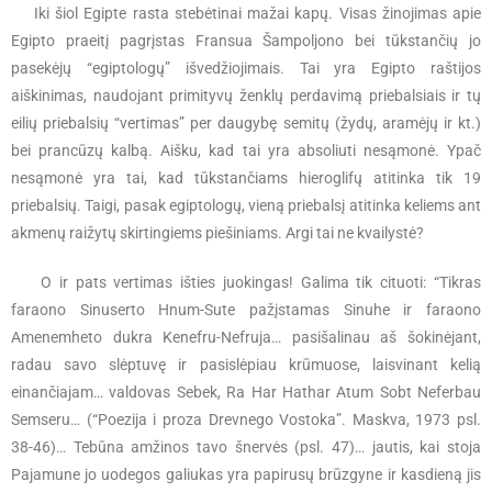
Iki šiol Egipte rasta stebėtinai mažai kapų. Visas žinojimas apie
Egipto praeitį pagrįstas Fransua Šampoljono bei tūkstančių jo
pasekėjų “egiptologų” išvedžiojimais. Tai yra Egipto raštijos
aiškinimas, naudojant primityvų ženklų perdavimą priebalsiais ir tų
eilių priebalsių “vertimas” per daugybę semitų (žydų, aramėjų ir kt.)
bei prancūzų kalbą. Aišku, kad tai yra absoliuti nesąmonė. Ypač
nesąmonė yra tai, kad tūkstančiams hieroglifų atitinka tik 19
priebalsių. Taigi, pasak egiptologų, vieną priebalsį atitinka keliems ant
akmenų raižytų skirtingiems piešiniams. Argi tai ne kvailystė?
O ir pats vertimas išties juokingas! Galima tik cituoti: “Tikras
faraono Sinuserto Hnum-Sute pažįstamas Sinuhe ir faraono
Amenemheto dukra Kenefru-Nefruja… pasišalinau aš šokinėjant,
radau savo slėptuvę ir pasislėpiau krūmuose, laisvinant kelią
einančiajam… valdovas Sebek, Ra Har Hathar Atum Sobt Neferbau
Semseru… (“Poezija i proza Drevnego Vostoka”. Maskva, 1973 psl.
38-46)… Tebūna amžinos tavo šnervės (psl. 47)… jautis, kai stoja
Pajamune jo uodegos galiukas yra papirusų brūzgyne ir kasdieną jis