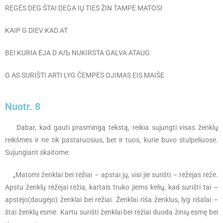
REGĖS DEG ŠTAI DEGA IŲ TIES ŽIN TAMPĖ MATOSI
KAIP G DIEV KAD AT
BEI KURIA ĖJA D AЉ NUKIRSTA GALVA ATAUG
O AS SURIŠTI ARTI LYG ČEMPĖS OJIMAS EIS MAIŠE
Nuotr. 8
Dabar, kad gauti prasmingą tekstą, reikia sujungti visas ženklų
reikšmės ir ne tik pastaruosius, bet ir tuos, kurie buvo stulpeliuose.
Sujungiant skaitome:
„Matomi ženklai bei rėžiai – apstai jų, visi jie surišti – rėžėjas rėžė.
Apstu ženklų rėžėjai rėžia, kartais truko jiems kelių, kad surišti tai –
apstėjo(daugėjo) ženklai bei rėžiai. Ženklai riša ženklus, lyg rišalai –
štai ženklų esmė. Kartu surišti ženklai bei rėžiai duoda žinių esmę bei