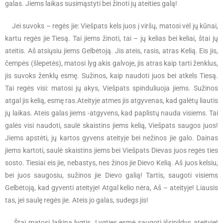
galas. Jiems laikas susimąstyti bei žinoti jų ateities galą!
Jei suvoks – regės jie: Viešpats kels juos į viršų, matosi vėl jų kūnai,
kartu regės jie Tiesą. Tai jiems žinoti, tai – jų kelias bei keliai, štai jų
ateitis. Aš atsiųsiu jiems Gelbėtoją. Jis ateis, rasis, atras Kelią. Eis jis,
čempės (šlepetės), matosi lyg akis galvoje, jis atras kaip tarti ženklus,
jis suvoks ženklų esmę. Sužinos, kaip naudoti juos bei atkels Tiesą.
Tai regės visi: matosi jų akys, Viešpats spinduliuoja jiems. Sužinos
atgal jis kelią, esmę ras.Ateityje atmes jis atgyvenas, kad galėtų liautis
jų laikas. Ateis galas jiems -atgyvens, kad paplistų nauda visiems. Tai
galės visi naudoti, saulė skaistins jiems kelią, Viešpats saugos juos!
Jiems apstėti, jų kartos gyvens ateityje bei nežinos jie galo. Dainas
jiems kartoti, saulė skaistins jiems bei Viešpats Dievas juos regės ties
sosto. Tiesiai eis jie, nebastys, nes žinos jie Dievo Kelią. Aš juos kelsiu,
bei juos saugosiu, sužinos jie Dievo galią! Tartis, saugoti visiems
Gelbėtoją, kad gyventi ateityje! Atgal kelio nėra, Aš – ateityje! Liausis
tas, jei saulę regės jie. Ateis jo galas, sudegs jis!
Štai matosi laikina lygtis. Lygties esmė saugoti išsipildys ateityje!