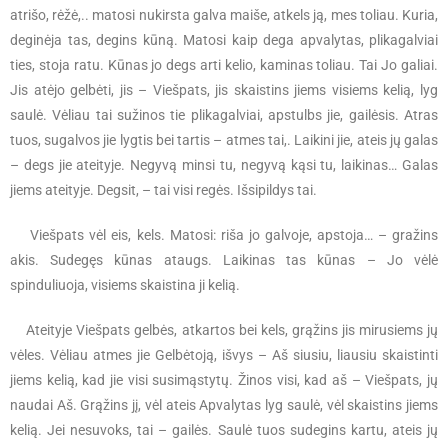
atrišo, rėžė,.. matosi nukirsta galva maiše, atkels ją, mes toliau. Kuria,
deginėja tas, degins kūną. Matosi kaip dega apvalytas, plikagalviai
ties, stoja ratu. Kūnas jo degs arti kelio, kaminas toliau. Tai Jo galiai.
Jis atėjo gelbėti, jis – Viešpats, jis skaistins jiems visiems kelią, lyg
saulė. Vėliau tai sužinos tie plikagalviai, apstulbs jie, gailėsis. Atras
tuos, sugalvos jie lygtis bei tartis – atmes tai,. Laikini jie, ateis jų galas
– degs jie ateityje. Negyvą minsi tu, negyvą kąsi tu, laikinas… Galas
jiems ateityje. Degsit, – tai visi regės. Išsipildys tai.
Viešpats vėl eis, kels. Matosi: riša jo galvoje, apstoja… – gražins
akis. Sudegęs kūnas ataugs. Laikinas tas kūnas – Jo vėlė
spinduliuoja, visiems skaistina ji kelią.
Ateityje Viešpats gelbės, atkartos bei kels, grąžins jis mirusiems jų
vėles. Vėliau atmes jie Gelbėtoją, išvys – Aš siusiu, liausiu skaistinti
jiems kelią, kad jie visi susimąstytų. Žinos visi, kad aš – Viešpats, jų
naudai Aš. Grąžins jį, vėl ateis Apvalytas lyg saulė, vėl skaistins jiems
kelią. Jei nesuvoks, tai – gailės. Saulė tuos sudegins kartu, ateis jų