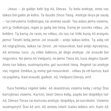
Jėsus – jis galėjo kelti lyg Aš, Dievas. Tu kelsi ateityje, ateis tas
laikas bei galės jie keltis. Ta liaudis žinos Tiesą. Ateityje išvys jie saulę
– tai mirusiems Gelbėtojas, tai ateities saulė. Tas aidas jiems visiems,
arti jų Gelbėtojas, regės jo galią bei tiesą. Esmę jie suvoks vėliau. Jis
keldins. Tą kartą Jis rasis, ne vėliau; Jis tas, tai Vėlė, kurią Aš atsiųsiu
jiems! Tiesėti kelią jiems! Jei snaudė – atėjo laikas keltis. Tą aidą vėl
Aš negrąžinsiu, laikas tai žinoti. Jei nesuvoksit, kad atėjo Apvalytas,
Aš atmesiu tuos. Jų vėlės laikinos, jie degs ateityje. Jie snaudė bei
negyvens. Ne jiems Aš Viešpats, ne jiems Tiesa Aš, tuos degins Saulė!
Ateis tas laikas, susimąstysite, gal suvoksit tiesą. Regėsit tai ateityje
visi, regėsit ženklus, jų esmę gal nesuvoksit… vėliau jis vėl kartos, kad
tai paplistų. Kad snaudė, gailėsit. Aš, Viešpats Dievas, arti!
Tuos ћenklus regėsit laike. Aš skaistinsiu visiems kelią į viršų! Štai
kartojimas visiems. Kartoti, tiesti Dievo kelią, paplis bei išsipildys tai!
Aš, Dievas Tėvas tai kartosiu ateityje: išsipildys, jei suvoksite. Visiems
susimąstyti! Štai Aš arti. Aš ateisiu teisti! Galas laikino arti. Kam Aš